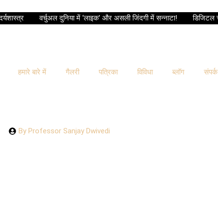
दर्यशास्त्र
वर्चुअल दुनिया में ‘लाइक’ और असली जिंदगी में सन्नाटा!
डिजिटल च
हमारे बारे में
गैलरी
पत्रिका
विविधा
ब्लॉग
संपर्क
By
Professor Sanjay Dwivedi