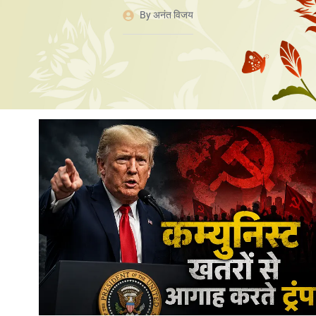
By
अनंत विजय