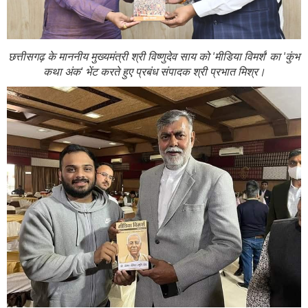
छत्तीसगढ़ के माननीय मुख्यमंत्री श्री विष्णुदेव साय को 'मीडिया विमर्श' का 'कुंभ
कथा अंक' भेंट करते हुए प्रबंध संपादक श्री प्रभात मिश्र।