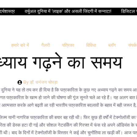
दर्यशास्त्र
वर्चुअल दुनिया में ‘लाइक’ और असली जिंदगी में सन्नाटा!
डिजिटल च
हमारे बारे में
गैलरी
पत्रिका
विविधा
ब्लॉग
संपर्क
्याय गढ़ने का समय
By
डॉ. धनंजय चोपड़ा
दुनिया ने यह तो तय कर ही दिया है कि पत्रकारिता के कुछ नए अध्याय गढ़ने का समय आ
त पत्रकारिता के खत्म हो जाने की घोषणा की गूंज सुनते चले आ रहे हैं। यह अलग बात है 
 को आत्मसात करके आगे बढ़ती आ रही भारतीय पत्रकारिता बदलावों के बहाव में बही जरूर ह
्नलिज्म यानी नागरिक पत्रकारिता की बयार बह रही थी। फिर कुछ ही वर्षों में टेक्नोलॉजी
रिता की डेस्क हटा दी गई और सोशल नेटवर्किंग की गिरफ्त में फंस रहे अपने ऑडियंस क
थी। बाद के दिनों में टेक्नोलॉजी के विस्तार ने कई और चुनौतिया ला खड़ी कीं। आज प