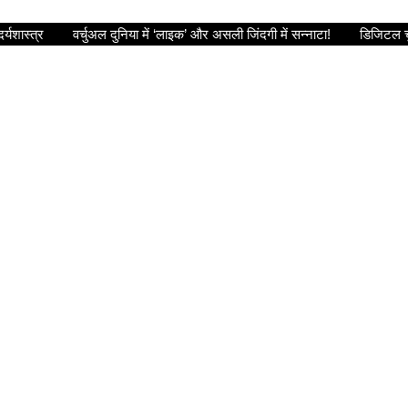
र्यशास्त्र
वर्चुअल दुनिया में ‘लाइक’ और असली जिंदगी में सन्नाटा!
डिजिटल च