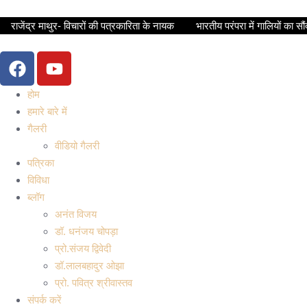
राजेंद्र माथुर- विचारों की पत्रकारिता के नायक
भारतीय परंपरा में गालियों का सौंद
होम
हमारे बारे में
गैलरी
वीडियो गैलरी
पत्रिका
विविधा
ब्लॉग
अनंत विजय
डॉ. धनंजय चोपड़ा
प्रो.संजय द्विवेदी
डॉ.लालबहादुर ओझा
प्रो. पवित्र श्रीवास्तव
संपर्क करें